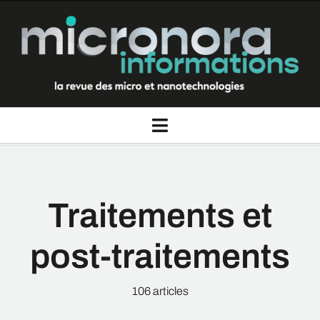
Passer
au
contenu
Toggle
Navigation
La revue Micronora informations
Traitements et
Thèmes
post-traitements
Rubriques
106 articles
Nous contacter