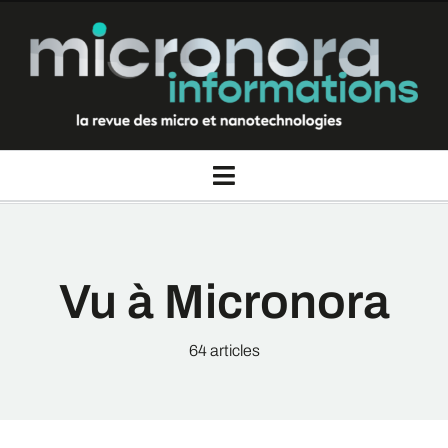
Passer
au
contenu
Toggle
Navigation
La revue Micronora informations
Vu à Micronora
Thèmes
64 articles
Rubriques
Nous contacter