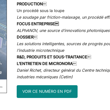
PRODUCTION

Un procédé sous la loupe
Le soudage par friction-malaxage, un procédé eff
FOCUS ENTREP
RISE
ALPhANOV, une source d’innovations photoniques
DOSSIER

Les solutions intelligentes, sources de progrès po
l’industrie microtechnique
R&D, PRODUITS ET SOUS-TRAITANCE

L’ENTRETIEN DE MICRONORA

Daniel Richet, directeur général du Centre techniq
industries mécaniques (Cetim)
VOIR CE NUMÉRO EN PDF