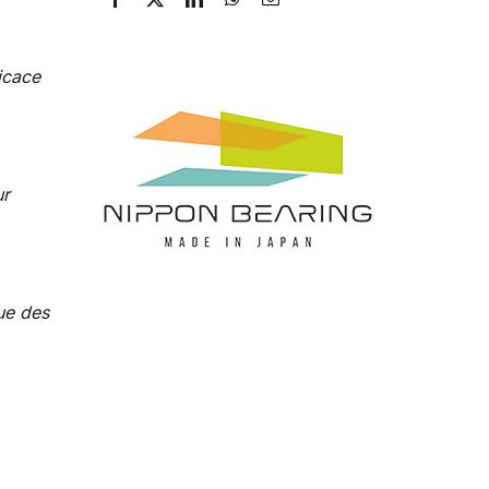
icace
ur
ue des