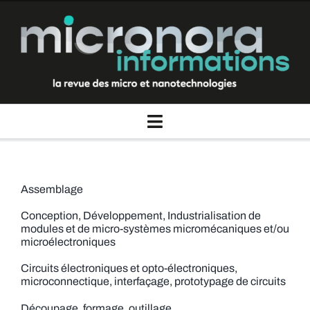
Passer
au
contenu
Toggle
Navigation
La revue Micronora informations
Assemblage
Thèmes
Conception, Développement, Industrialisation de
modules et de micro-systèmes micromécaniques et/ou
microélectroniques
Rubriques
Circuits électroniques et opto-électroniques,
microconnectique, interfaçage, prototypage de circuits
Nous contacter
Découpage, formage, outillage