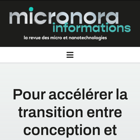
Passer
au
contenu
Toggle
Navigation
La revue Micronora informations
Pour accélérer la
Thèmes
transition entre
Rubriques
conception et
Nous contacter