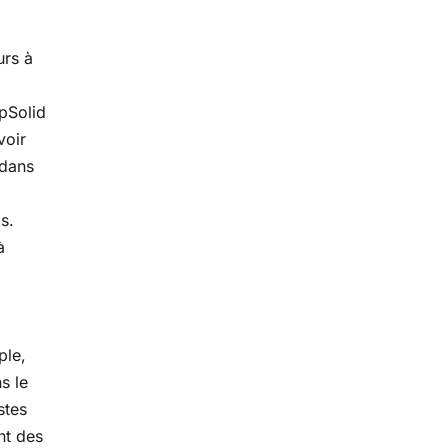
urs à
opSolid
voir
 dans
s.
à
ple,
s le
stes
nt des