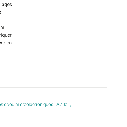
blages
e
am,
riquer
ère en
s et/ou microélectroniques
IA / IIoT