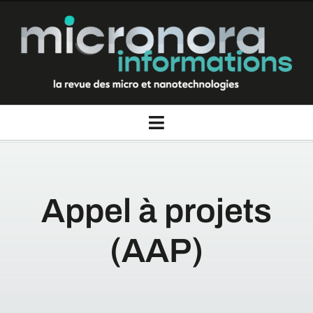
Passer
au
contenu
Toggle
Navigation
La revue Micronora informations
Appel à projets
Thèmes
(AAP)
Rubriques
Nous contacter