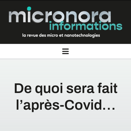
Passer
au
contenu
Toggle
Navigation
La revue Micronora informations
De quoi sera fait
Thèmes
l’après-Covid…
Rubriques
Nous contacter