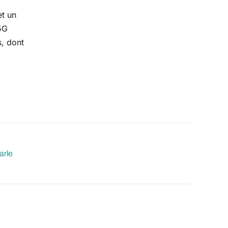
et un
5G
s, dont
arle