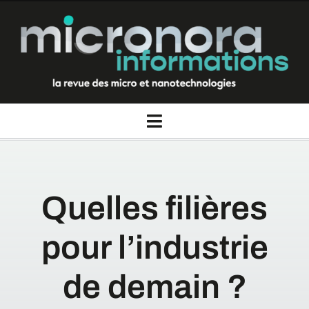
Passer
au
contenu
Toggle
Navigation
La revue Micronora informations
Quelles filières
Thèmes
pour l’industrie
Rubriques
de demain ?
Nous contacter