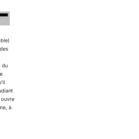
oble)
 des
e du
de
’il
udiant
f ouvre
me, à