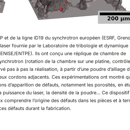
aP et de la ligne ID19 du synchrotron européen (ESRF, Gren
 laser fournie par le Laboratoire de tribologie et dynamique
ENISE/ENTPE). Ils ont conçu une réplique de chambre de
ynchrotron (rotation de la chambre sur une platine, contrôl
vé pas à pas la réalisation, à partir d’une poudre d’alliage 
deux cordons adjacents. Ces expérimentations ont montré qu
ions d’apparition de défauts, notamment les porosités, en ét
a puissance du laser, la densité de la poudre… Ce dispositi
ux comprendre l’origine des défauts dans les pièces et à ter
ces défauts durant la fabrication.