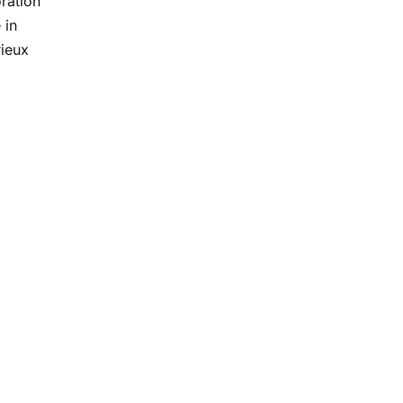
ration
 in
rieux