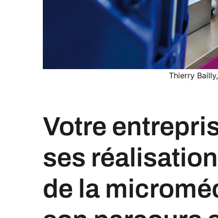
Thierry Baill
Votre entreprise est réputée pour
ses réalisatio
de la microméc