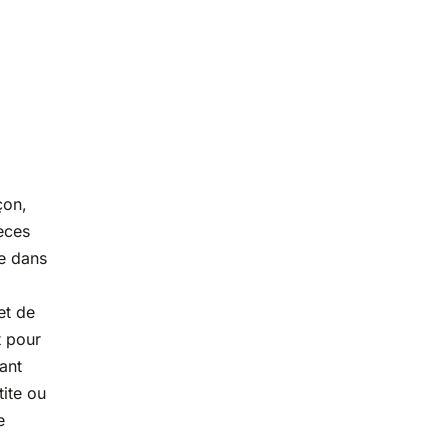
çon,
ièces
ée dans
et de
t pour
ant
tite ou
e