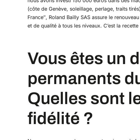
nous avons investi 150 000 euros dans des mach
(côte de Genève, soleillage, perlage, traits tir
France″, Roland Bailly SAS assure le renouvea
et de qualité à tous les niveaux. C’est la recett
Vous êtes un des exposants
permanents du
Quelles sont l
fidélité ?