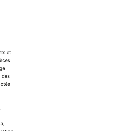
ts et
ièces
rge
n des
dotés
,
la,