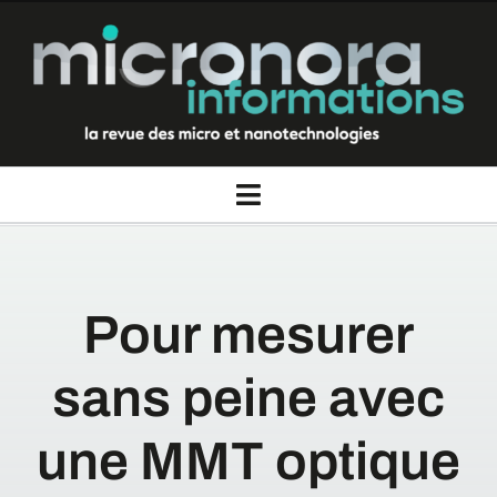
Passer
au
contenu
Toggle
Navigation
La revue Micronora informations
Pour mesurer
Thèmes
sans peine avec
Rubriques
une MMT optique
Nous contacter