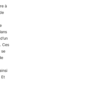
re à
 de
e
 dans
 d’un
. Ces
 se
de
ainsi
 Et