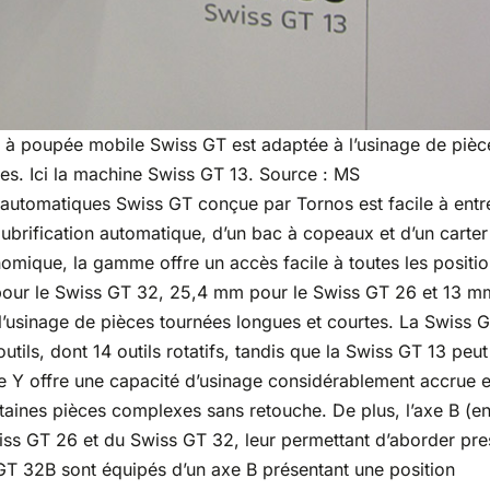
 à poupée mobile Swiss GT est adaptée à l’usinage de pièc
es. Ici la machine Swiss GT 13. Source : MS
automatiques Swiss GT conçue par Tornos est facile à entre
ubrification automatique, d’un bac à copeaux et d’un carter
omique, la gamme offre un accès facile à toutes les positi
m pour le Swiss GT 32, 25,4 mm pour le Swiss GT 26 et 13 m
l’usinage de pièces tournées longues et courtes. La Swiss 
utils, dont 14 outils rotatifs, tandis que la Swiss GT 13 peut
L’axe Y offre une capacité d’usinage considérablement accrue 
taines pièces complexes sans retouche. De plus, l’axe B (e
iss GT 26 et du Swiss GT 32, leur permettant d’aborder pr
 GT 32B sont équipés d’un axe B présentant une position