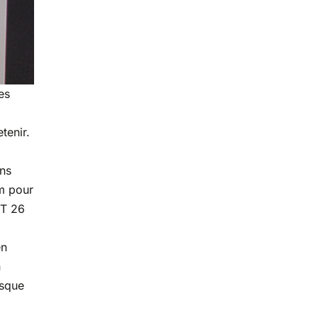
es
tenir.
ons
m pour
GT 26
en
n
esque