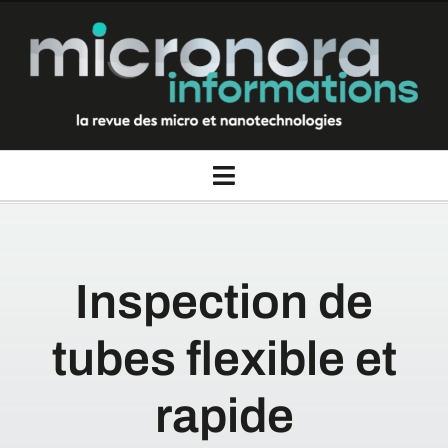
Passer
au
contenu
Toggle
Navigation
La revue Micronora informations
Inspection de
Thèmes
tubes flexible et
Rubriques
rapide
Nous contacter