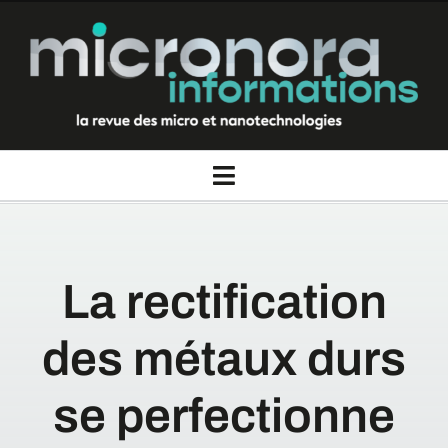
Passer
au
contenu
Toggle
Navigation
La revue Micronora informations
La rectification
Thèmes
des métaux durs
Rubriques
se perfectionne
Nous contacter