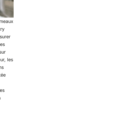
umeaux
try
surer
ées
sur
ur, les
ns
tée
a
es
n