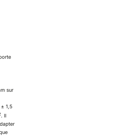
porte
mm sur
 ± 1,5
2
. Il
adapter
ique