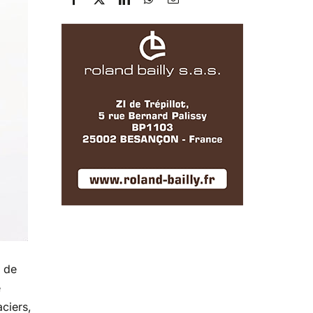
e de
e
ciers,