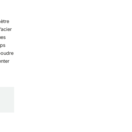
mètre
’acier
ues
mps
 poudre
enter