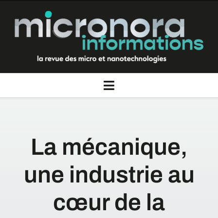
Passer
au
contenu
Toggle
Navigation
La revue Micronora informations
La mécanique,
Thèmes
une industrie au
Rubriques
cœur de la
Nous contacter