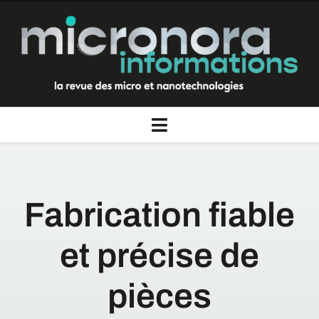
Passer
au
contenu
Toggle
Navigation
La revue Micronora informations
Fabrication fiable
Thèmes
et précise de
Rubriques
pièces
Nous contacter